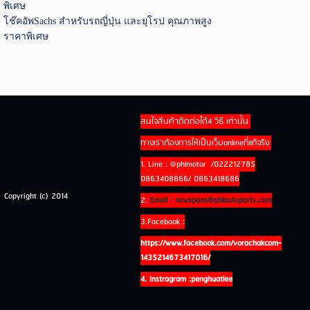
พิเศษ
โช๊คอัพSachs สำหรับรถญี่ปุ่น และยุโรป คุณภาพสูง
ราคาพิเศษ
สนใจสินค้าติดต่อได้4 วิธี เท่านั้น
ทางเราต้องการให้เป็นเว็บonlineที่แท้จริง
1. Line : @phlmotor /022212785
0863408866/ 0863418686
Copyright (c) 2014
2.
Email : navapans@phlautoparts,com
3.Facebook :
https://www.facebook.com/vorachakcom-
1435214673417016/
4. Instragram :penghuatlee