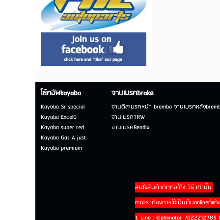
โช๊คอัพkayaba
จานเบรคbrake
Kayaba Sr special
จานดิสเบรคหน้า brembo จานเบรคหลังbrem
Kayaba ExcelG
จานเบรคTRW
Kayaba super red
จานเบรคBendix
Kayaba Gas A just
Kayaba premium
สนใจสินค้าติดต่อได้4 วิธี เท่านั้น
ทางเราต้องการให้เป็นเว็บonlineที่แท้
1. Line : @phlmotor /02221278