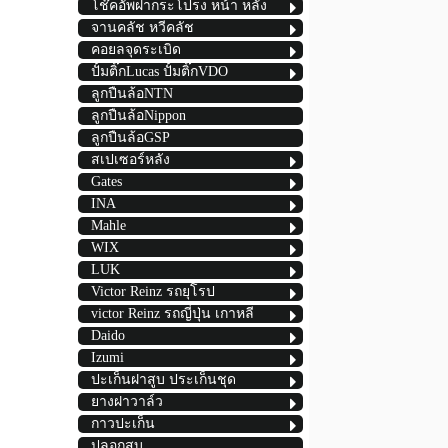
โช๊คอัพฝากระโปรง หน้า หลัง
จานคลัช หวีคลัช
คอยลจุดระเบิด
ปั้มติ๊กLucas ปั้มติ๊กVDO
ลูกปืนล้อNTN
ลูกปืนล้อNippon
ลูกปืนล้อGSP
สเปเซอร์หลัง
Gates
INA
Mahle
WIX
LUK
Victor Reinz รถยุโรป
victor Reinz รถญี่ปุ่น เกาหลี
Daido
Izumi
ปะเก็นฝาสูบ ประเก็นชุด
ยางฝาวาล์ว
กาวปะเก็น
ปลอกสูบ