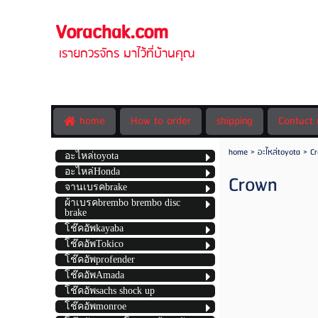
Vorachak.c
เรายกวรจั
home
How to order
shipping
Contact 
home
>
อะไหล่toyota
>
C
อะไหล่toyota
อะไหล่Honda
Crown
จานเบรคbrake
ผ้าเบรคbrembo brembo disc
brake
โช๊คอัพkayaba
โช๊คอัพTokico
โช๊คอัพprofender
โช๊คอัพAmada
โช๊คอัพsachs shock up
โช๊คอัพmonroe