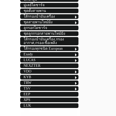
มู่เลย์ไดชาร์จ
ชุดตั้งสายพาน
ใส้กรองน้ำมันเครื่อง
ชุดสายพานไทม์มิ่ง
ลูกรอกไดชาร์จ
ชุดลูกกรอกสายพานไทม์มิ่ง
ใส้กรองน้ำมันเครื่อง,กรอง
อากาศ,กรองเชื้อเพลิง
ใส้กรองทุกชนิด European
Exedy
LUCAS
NEXZTER
VDO
KYB
TRW
TSV
EEP
XPS
LUK