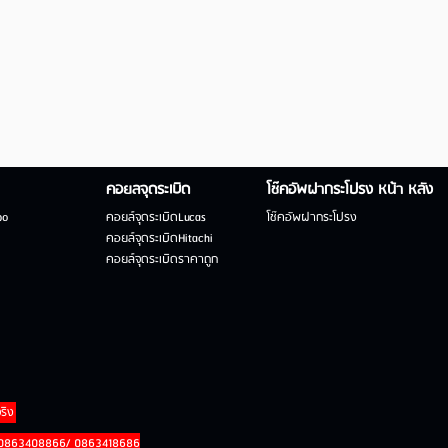
คอยลจุดระเบิด
โช๊คอัพฝากระโปรง หน้า หลัง
bo
คอยล์จุดระเบิดLucas
โช๊คอัพฝากระโปรง
คอยล์จุดระเบิดHitachi
คอยล์จุดระเบิดราคาถูก
จริง
5 0863408866/ 0863418686