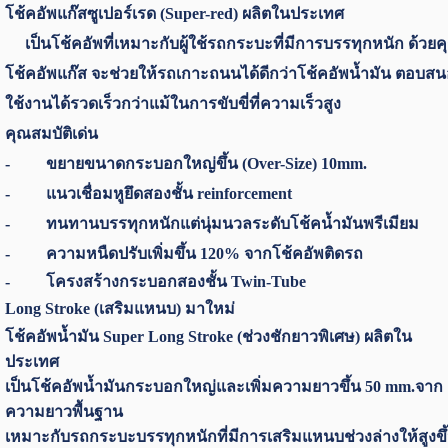
โช้คอัพแก๊สซูเปอร์เรด (Super-red) ผลิตในประเทศ
เป็นโช้คอัพที่เหมาะกับผู้ใช้รถกระบะที่มีการบรรทุกหนัก ด้วย
โช้คอัพแก๊ส จะช่วยให้รถเกาะถนนได้ดีกว่าโช้คอัพน้ำมัน ตอบส
ใช้งานได้รวดเร็วกว่าแม้ในการขับขี่ที่ความเร็วสูง
คุณสมบัติเด่น
- ขยายขนาดกระบอกใหญ่ขึ้น (Over-Size) 10mm.
- แนวเชื่อมหูยึดสองชั้น reinforcement
- ทนทานบรรทุกหนักแต่นุ่มนวลระดับโช้คน้ำมันพรีเมียม
- ความหนืดปรับเพิ่มขึ้น 120% จากโช้คอัพติดรถ
- โครงสร้างกระบอกสองชั้น Twin-Tube
Long Stroke (เสริมแหนบ) มาใหม่
โช้คอัพน้ำมัน Super Long Stroke (ช่วงชักยาวพิเศษ) ผลิตใน
ประเทศ
เป็นโช้คอัพน้ำมันกระบอกใหญ่และเพิ่มความยาวขึ้น 50 mm.จาก
ความยาวพื้นฐาน
เหมาะกับรถกระบะบรรทุกหนักที่มีการเสริมแหนบช่วงล่างให้สูงขึ