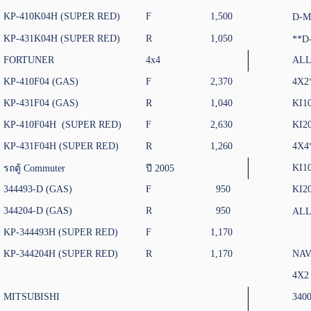
KP-410K04H (SUPER RED)
F
1,500
D-MA
KP-431K04H (SUPER RED)
R
1,050
**D
FORTUNER
4x4
ALL
KP-410F04 (GAS)
F
2,370
4X2
KP-431F04 (GAS)
R
1,040
KI1
KP-410F04H (SUPER RED)
F
2,630
KI2
KP-431F04H (SUPER RED)
R
1,260
4X4
KI1
รถตู้ Commuter
ปี 2005
344493-D (GAS)
F
950
KI2
344204-D (GAS)
R
950
ALL
KP-344493H (SUPER RED)
F
1,170
KP-344204H (SUPER RED)
R
1,170
NA
4X2
MITSUBISHI
340