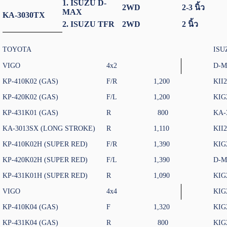
1. ISUZU D-
2WD
2-3 นิ้ว
MAX
KA-3030TX
2. ISUZU TFR
2WD
2 นิ้ว
TOYOTA
ISU
VIGO
4x2
D-M
KP-410K02 (GAS)
F/R
1,200
KII
KP-420K02 (GAS)
F/L
1,200
KIG
KP-431K01 (GAS)
R
800
KA-
KA-3013SX (LONG STROKE)
R
1,110
KII
KP-410K02H (SUPER RED)
F/R
1,390
KIG
KP-420K02H (SUPER RED)
F/L
1,390
D-M
KP-431K01H (SUPER RED)
R
1,090
KIG
VIGO
4x4
KIG
KP-410K04 (GAS)
F
1,320
KIG
KP-431K04 (GAS)
R
800
KIG