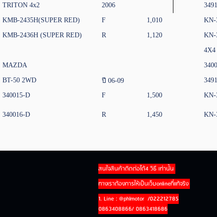
TRITON 4x2
2006
349
KMB-2435H(SUPER RED)
F
1,010
KN-
KMB-2436H (SUPER RED)
R
1,120
KN-
4X4
MAZDA
340
BT-50 2WD
349
ปี 06-09
340015-D
F
1,500
KN-
340016-D
R
1,450
KN-
สนใจสินค้าติดต่อได้4 วิธี เท่านั้น
ทางเราต้องการให้เป็นเว็บonlineที่แท้จริง
1. Line : @phlmotor /022212785
0863408866/ 0863418686