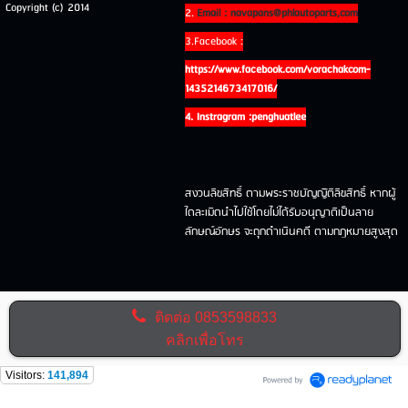
Copyright (c) 2014
2.
Email : navapans@phlautoparts,com
3.Facebook :
https://www.facebook.com/vorachakcom-
1435214673417016/
4. Instragram :penghuatlee
สงวนลิขสิทธิ์ ตามพระราชบัญญัิติลิขสิทธิ์ หากผู้
ใดละเมิดนำไปใช้โดยไม่ได้รับอนุญาติเป็นลาย
ลักษณ์อักษร จะถุกดำเนินคดี ตามกฏหมายสูงสุด
ติดต่อ
0853598833
คลิกเพื่อโทร
Visitors:
141,894