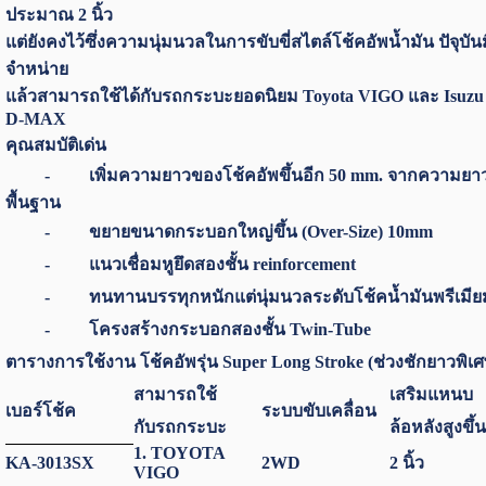
ประมาณ 2 นิ้ว
แต่ยังคงไว้ซึ่งความนุ่มนวลในการขับขี่สไตล์โช้คอัพน้ำมัน ปัจุบันม
จำหน่าย
แล้วสามารถใช้ได้กับรถกระบะยอดนิยม Toyota VIGO และ Isuzu
D-MAX
คุณสมบัติเด่น
- เพิ่มความยาวของโช้คอัพขึ้นอีก 50 mm. จากความยา
พื้นฐาน
- ขยายขนาดกระบอกใหญ่ขึ้น (Over-Size) 10mm
- แนวเชื่อมหูยึดสองชั้น reinforcement
- ทนทานบรรทุกหนักแต่นุ่มนวลระดับโช้คน้ำมันพรีเมีย
- โครงสร้างกระบอกสองชั้น Twin-Tube
ตารางการใช้งาน โช้คอัพรุ่น Super Long Stroke (ช่วงชักยาวพิเศ
สามารถใช้
เสริมแหนบ
เบอร์โช้ค
ระบบขับเคลื่อน
กับรถกระบะ
ล้อหลังสูงขึ้น
1. TOYOTA
KA-3013SX
2WD
2 นิ้ว
VIGO