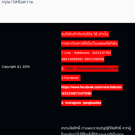
กรุณาใส่ข้อความ …
สนใจสินค้าติดต่อได้4 วิธี เท่านั้น
ทางเราต้องการให้เป็นเว็บonlineที่แท้จริง
1. Line : @phlmotor /022212785
0863408866/ 0863418686
Copyright (c) 2014
2.
Email : navapans@phlautoparts,com
3.Facebook :
https://www.facebook.com/vorachakcom-
1435214673417016/
4. Instragram :penghuatlee
สงวนลิขสิทธิ์ ตามพระราชบัญญัิติลิขสิทธิ์ หากผู้
ใดละเมิดนำไปใช้โดยไม่ได้รับอนุญาติเป็นลาย