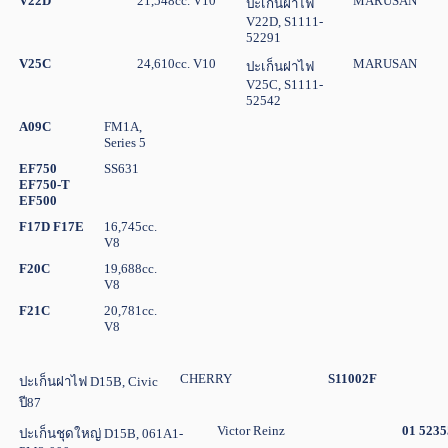
V22D
21,548cc. V10
MARUSAN
ปะเก็นฝาไฟ
V22D, S1111-
52291
V25C
24,610cc. V10
MARUSAN
ปะเก็นฝาไฟ
V25C, S1111-
52542
A09C
FM1A,
Series 5
EF750
SS631
EF750-T
EF500
F17D F17E
16,745cc.
V8
F20C
19,688cc.
V8
F21C
20,781cc.
V8
CHERRY
S11002F
ปะเก็นฝาไฟ
D15B, Civic
ปี
87
Victor Reinz
01 5235
ปะเก็นชุดใหญ่
D15B, 061A1-