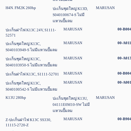
H4N. FM2K 260hp
MARUSAN
ปะเก็นชุดใหญ่
K13D,
S040100674-S
ไม่มี
แหวนปั๊มลม
MARUSAN
00-B00
ปะเก็นฝาไฟ
K13C 24V, S1111-
52571
MARUSAN
00-A011
ปะเก็นชุดใหญ่
K13C,
S040103949-S
ไม่มีแหวนปั๊มลม
MARUSAN
00-A01
ปะเก็นชุดใหญ่
K13C,
S040103950-S
ไม่มีแหวนปั๊มลม
MARUSAN
00-B00
ปะเก็นฝาไฟ
K13C, S1111-52701
MARUSAN
00-A00
ปะเก็นชุดใหญ่
K13C,
S040100542-S
ไม่มีแหวนปั๊มลม
K13U 280hp
MARUSAN
ปะเก็นชุดใหญ่
K13U,
04111E0M10-SW
ไม่มี
แหวนปั๊มลม
MARUSAN
00-B90
Z-
ปะเก็นฝาไฟ
K13C SS330,
11115-2720-Z