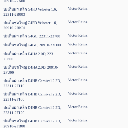
20910-22A00
Victor Reinz
ปะเก็นฝาเหล็ก
G4FD Veloster 1.6,
22311-2B003
Victor Reinz
ปะเก็นชุดใหญ่
G4FD Veloster 1.6,
20910-2BK01
Victor Reinz
ปะเก็นฝาเหล็ก
G4GC, 22311-23700
Victor Reinz
ปะเก็นชุดใหญ่
G4GC, 20910-23H00
Victor Reinz
ปะเก็นฝาเหล็ก
D4HA 2.0D, 22311-
2F600
Victor Reinz
ปะเก็นชุดใหญ่
D4HA 2.0D, 20910-
2FU00
Victor Reinz
ปะเก็นฝาเหล็ก
D4HB Carnival 2.2D,
22311-2F110
Victor Reinz
ปะเก็นฝาเหล็ก
D4HB Carnival 2.2D,
22311-2F100
Victor Reinz
ปะเก็นฝาเหล็ก
D4HB Carnival 2.2D,
22311-2F120
Victor Reinz
ปะเก็นชุดใหญ่
D4HB Carnival 2.2D,
20910-2FB00