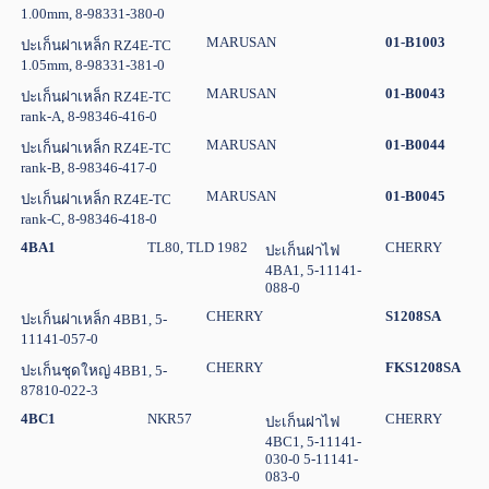
1.00mm, 8-98331-380-0
MARUSAN
01-B1003
ปะเก็นฝาเหล็ก
RZ4E-TC
1.05mm, 8-98331-381-0
MARUSAN
01-B0043
ปะเก็นฝาเหล็ก
RZ4E-TC
rank-A, 8-98346-416-0
MARUSAN
01-B0044
ปะเก็นฝาเหล็ก
RZ4E-TC
rank-B, 8-98346-417-0
MARUSAN
01-B0045
ปะเก็นฝาเหล็ก
RZ4E-TC
rank-C, 8-98346-418-0
4BA1
TL80, TLD 1982
CHERRY
ปะเก็นฝาไฟ
4BA1, 5-11141-
088-0
CHERRY
S1208SA
ปะเก็นฝาเหล็ก
4BB1, 5-
11141-057-0
CHERRY
FKS1208SA
ปะเก็นชุดใหญ่
4BB1, 5-
87810-022-3
4BC1
NKR57
CHERRY
ปะเก็นฝาไฟ
4BC1, 5-11141-
030-0 5-11141-
083-0