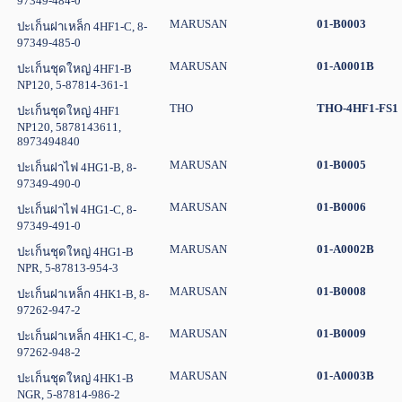
97349-484-0
MARUSAN
01-B0003
ปะเก็นฝาเหล็ก
4HF1-C, 8-
97349-485-0
MARUSAN
01-A0001B
ปะเก็นชุดใหญ่
4HF1-B
NP120, 5-87814-361-1
THO
THO-4HF1-FS1
ปะเก็นชุดใหญ่
4HF1
NP120, 5878143611,
8973494840
MARUSAN
01-B0005
ปะเก็นฝาไฟ
4HG1-B, 8-
97349-490-0
MARUSAN
01-B0006
ปะเก็นฝาไฟ
4HG1-C, 8-
97349-491-0
MARUSAN
01-A0002B
ปะเก็นชุดใหญ่
4HG1-B
NPR, 5-87813-954-3
MARUSAN
01-B0008
ปะเก็นฝาเหล็ก
4HK1-B, 8-
97262-947-2
MARUSAN
01-B0009
ปะเก็นฝาเหล็ก
4HK1-C, 8-
97262-948-2
MARUSAN
01-A0003B
ปะเก็นชุดใหญ่
4HK1-B
NGR, 5-87814-986-2