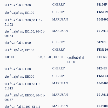
CHERRY
S1196F
ปะเก็นฝาไฟ
EC100
CHERRY
FKS119
ปะเก็นชุดใหญ่
EC100
MARUSAN
00-B00
ปะเก็นฝาไฟ
EC100, S1111-
51152
MARUSAN
00-A01
ปะเก็นชุดใหญ่
EC100, S0401-
00164
CHERRY
S1203F
ปะเก็นฝาไฟ
ED100
CHERRY
FKS120
ปะเก็นชุดใหญ่
ED100
EH100
KR, KL500, HL100
CHERR
ปะเก็นฝาไฟ
EH100
CHERRY
S1248F
ปะเก็นฝาไฟ
EH300
CHERRY
FKS124
ปะเก็นชุดใหญ่
EH300
MARUSAN
00-B00
ปะเก็นฝาไฟ
EH300, S1111-
51013
MARUSAN
00-A01
ปะเก็นชุดใหญ่
EH300, S0401-
00167
MARUSAN
00-B00
ปะเก็นฝาไฟ
EL100, S1111-