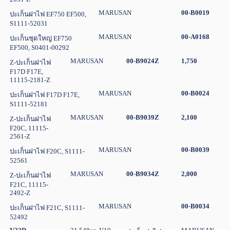
MARUSAN
00-B0019
ปะเก็นฝาไฟ
EF750 EF500,
S1111-52031
MARUSAN
00-A0168
ปะเก็นชุดใหญ่
EF750
EF500, S0401-00292
MARUSAN
00-B9024Z
1,750
Z-
ปะเก็นฝาไฟ
F17D F17E,
11115-2181-Z
MARUSAN
00-B0024
ปะเก็นฝาไฟ
F17D F17E,
S1111-52181
MARUSAN
00-B9039Z
2,100
Z-
ปะเก็นฝาไฟ
F20C, 11115-
2561-Z
MARUSAN
00-B0039
ปะเก็นฝาไฟ
F20C, S1111-
52561
MARUSAN
00-B9034Z
2,000
Z-
ปะเก็นฝาไฟ
F21C, 11115-
2492-Z
MARUSAN
00-B0034
ปะเก็นฝาไฟ
F21C, S1111-
52492