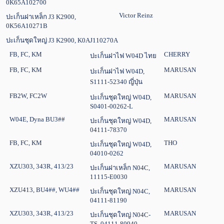
0K65A102700
Victor Reinz
ปะเก็นฝาเหล็ก
J3 K2900,
0K56A10271B
ปะเก็นชุดใหญ่
J3 K2900, K0AJ110270A
FB, FC, KM
CHERRY
ปะเก็นฝาไฟ
W04D
ไทย
FB, FC, KM
MARUSAN
ปะเก็นฝาไฟ
W04D,
S1111-52340
ญี่ปุ่น
FB2W, FC2W
MARUSAN
ปะเก็นชุดใหญ่
W04D,
S0401-00262-L
W04E, Dyna BU3##
MARUSAN
ปะเก็นชุดใหญ่
W04D,
04111-78370
FB, FC, KM
THO
ปะเก็นชุดใหญ่
W04D,
04010-0262
XZU303, 343R, 413/23
MARUSAN
ปะเก็นฝาเหล็ก
N04C,
11115-E0030
XZU413, BU4##, WU4##
MARUSAN
ปะเก็นชุดใหญ่
N04C,
04111-81190
XZU303, 343R, 413/23
MARUSAN
ปะเก็นชุดใหญ่
N04C-
TS, 04111-80940