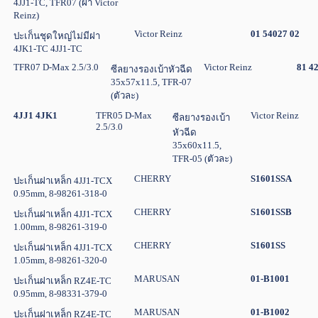
4JJ1-TC, TFR07 (
ฝา
Victor
Reinz)
Victor Reinz
01 54027 02
ปะเก็นชุดใหญ่ไม่มีฝา
4JK1-TC 4JJ1-TC
TFR07 D-Max 2.5/3.0
Victor Reinz
81 4
ซีลยางรองเบ้าหัวฉีด
35x57x11.5, TFR-07
(
ตัวละ
)
4JJ1 4JK1
TFR05 D-Max
Victor Reinz
ซีลยางรองเบ้า
2.5/3.0
หัวฉีด
35x60x11.5,
TFR-05 (
ตัวละ
)
CHERRY
S1601SSA
ปะเก็นฝาเหล็ก
4JJ1-TCX
0.95mm, 8-98261-318-0
CHERRY
S1601SSB
ปะเก็นฝาเหล็ก
4JJ1-TCX
1.00mm, 8-98261-319-0
CHERRY
S1601SS
ปะเก็นฝาเหล็ก
4JJ1-TCX
1.05mm, 8-98261-320-0
MARUSAN
01-B1001
ปะเก็นฝาเหล็ก
RZ4E-TC
0.95mm, 8-98331-379-0
MARUSAN
01-B1002
ปะเก็นฝาเหล็ก
RZ4E-TC