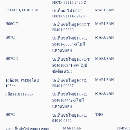
H07D, 11115-2420-Z
FLFM3H, FF3H, F18
MARUSAN
ปะเก็นฝาไฟ
H07C
H07D, S1111-52420
H06C-T
MARUSAN
ปะเก็นชุดใหญ่
H06C-T,
S0401-03330
H07C
MARUSAN
ปะเก็นชุดใหญ่
H07C,
S0401-00354-S
ไม่มี
แหวนปั๊มลม
H07C-T
MARUSAN
ปะเก็นชุดใหญ่
H07C-T,
S040100341-SW
ไม่มี
ซีลข้อเหวี่ยง
MARUSAN
10
ล้อ
FL-FM3H
ใหม่
ปะเก็นชุดใหญ่
H07D,
195hp
S0401-00387
MARUSAN
6
ล้อ
FF3H 195hp
ปะเก็นชุดใหญ่
H07D,
S040104442-S
ไม่มี
แหวนปั๊มลม
H07C
THO
ปะเก็นชุดใหญ่
H07C,
04010-0362
MARUSAN
00-B90
Z-
ปะเก็นฝาไฟ
W06D W06E,