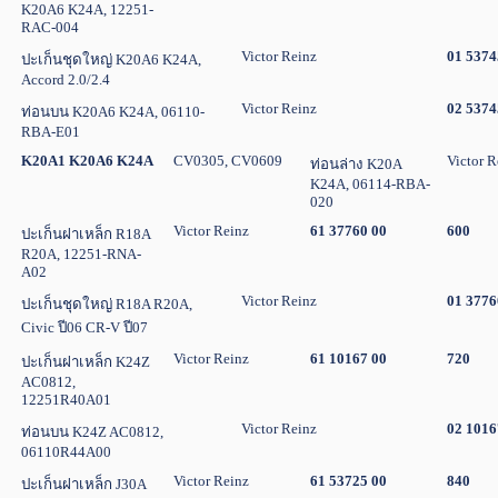
K20A6 K24A, 12251-
RAC-004
Victor Reinz
01 5374
ปะเก็นชุดใหญ่
K20A6 K24A,
Accord 2.0/2.4
Victor Reinz
02 5374
ท่อนบน
K20A6 K24A, 06110-
RBA-E01
K20A1 K20A6 K24A
CV0305, CV0609
Victor R
ท่อนล่าง
K20A
K24A, 06114-RBA-
020
Victor Reinz
61 37760 00
600
ปะเก็นฝาเหล็ก
R18A
R20A, 12251-RNA-
A02
Victor Reinz
01 3776
ปะเก็นชุดใหญ่
R18A R20A,
Civic
ปี
06 CR-V
ปี
07
Victor Reinz
61 10167 00
720
ปะเก็นฝาเหล็ก
K24Z
AC0812,
12251R40A01
Victor Reinz
02 1016
ท่อนบน
K24Z AC0812,
06110R44A00
Victor Reinz
61 53725 00
840
ปะเก็นฝาเหล็ก
J30A