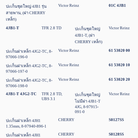
Victor Reinz
01C 4JB1
ปะเก็นชุดใหญ่
4JB1
รุ่น
สายพาน
, (
ฝา
CHERRY
เหล็ก
)
4JB1-T
TFR 2.8 TD
Victor Reinz
ปะเก็นชุดใหญ่
4JB1-T, (
ฝา
CHERRY
เหล็ก
)
Victor Reinz
61 53020 00
ปะเก็นฝาเหล็ก
4JG2-TC, 8-
97066-196-0
Victor Reinz
61 53020 10
ปะเก็นฝาเหล็ก
4JG2-TC, 8-
97066-197-0
Victor Reinz
61 53020 20
ปะเก็นฝาเหล็ก
4JG2-TC, 8-
97066-198-0
4JB1-T 4JG2-TC
TFR 2.8 TD,
Victor Reinz
ปะเก็นชุดใหญ่
UBS 3.1
ไม่มีฝา
4JB1-T
4JG, 8-97915-
091-0
CHERRY
S0127SS
ปะเก็นฝาเหล็ก
4JH1
1.35mm, 8-97940-896-1
CHERRY
S0128SS
ปะเก็นฝาเหล็ก
4JH1