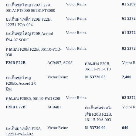
Victor Reinz
01 5269
ปะเก็นชุดใหญ่
F20A F22A,
061A1PT3000 061B1PT3000
Victor Reinz
61 5372
ปะเก็นฝาเหล็ก
F20B F22B,
12251-POA-004
Victor Reinz
01 5372
ปะเก็นชุดใหญ่
F20B Accord
ปี
94-97 SOHC
Victor Reinz
02 5372
ท่อนบน
F20B F22B, 06110-POD-
030
F20B F22B
AC9497, AC98
Victor R
ท่อนล่าง
F20B,
06111-PT1-010
Victor Reinz
01 53720 03
2,400
ปะเก็นชุดใหญ่
F20B5, Accord 2.0
ปี
98
Victor Reinz
02 5372
ท่อนบน
F20B5, 06110-PAD-G00
F20B F22B
AC9401
Victor R
ปะเก็นท่อร่วมไอ
เสีย
F20B F22B,
18115-P0A-003
Victor Reinz
61 53730 00
640
ปะเก็นฝาเหล็ก
F23A,
12251-PAA-A02